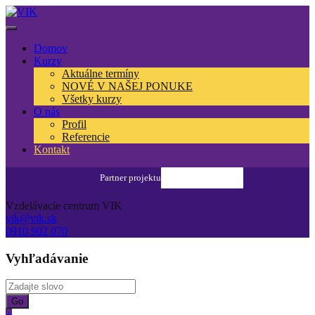
Domov
Kurzy
Aktuálne termíny
NOVÉ V NAŠEJ PONUKE
Všetky kurzy
O nás
Profil
Referencie
Kontakt
Konšpirátori.sk
Vzdelávacie centrum VIK
vik@vik.sk
0910 902 070
Vyhľadávanie
+