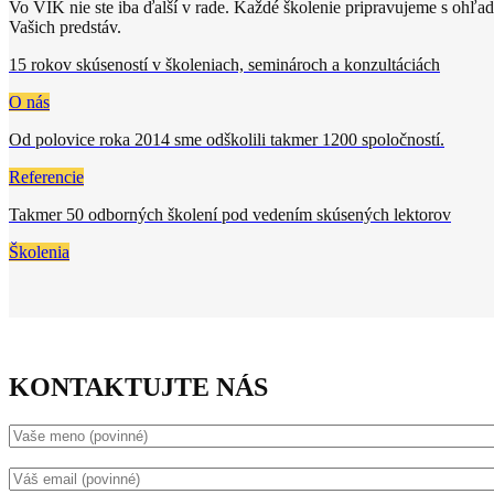
Vo VIK nie ste iba ďalší v rade. Každé školenie pripravujeme s ohľ
Vašich predstáv.
15 rokov skúseností v školeniach, seminároch a konzultáciách
O nás
Od polovice roka 2014 sme odškolili takmer 1200 spoločností.
Referencie
Takmer 50 odborných školení pod vedením skúsených lektorov
Školenia
KONTAKTUJTE NÁS