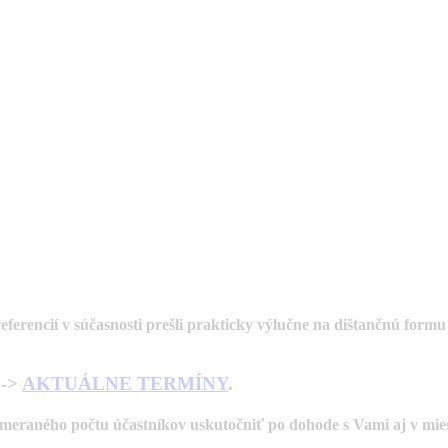
referencií v súčasnosti prešli prakticky výlučne na dištančnú form
 ->
AKTUÁLNE TERMÍNY
.
eraného počtu účastníkov uskutočniť po dohode s Vami aj v mieste