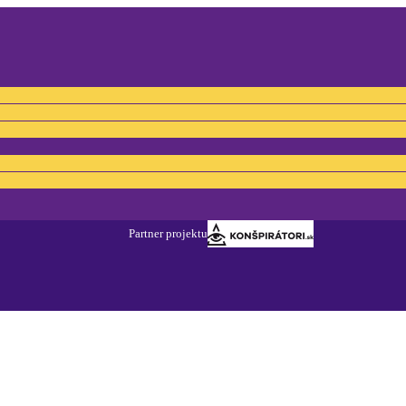
Konšpirátori.sk