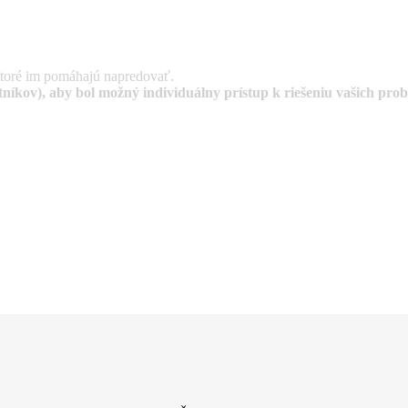
ktoré im pomáhajú napredovať.
tníkov)
, aby bol možný individuálny prístup k riešeniu vašich pro