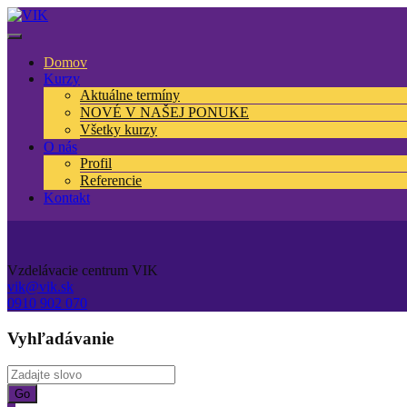
Domov
Kurzy
Aktuálne termíny
NOVÉ V NAŠEJ PONUKE
Všetky kurzy
O nás
Profil
Referencie
Kontakt
Vzdelávacie centrum VIK
vik@vik.sk
0910 902 070
Vyhľadávanie