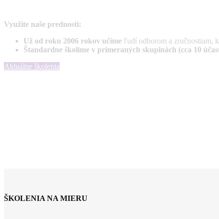
Využite naše prednosti:
Už od roku 2006 rokov učíme
ľudí odborom a zručnostiam, 
Štandardne školíme v primeraných skupinách (cca 10 účas
Aktuálne školenia
ŠKOLENIA NA MIERU