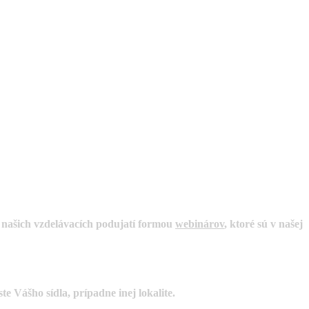
u našich vzdelávacích podujatí formou
webinárov
, ktoré sú v našej
 Vášho sídla, prípadne inej lokalite
.