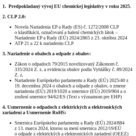
1. Predpokladaný vývoj EU chemickej legislatívy v roku 2025
.
2. CLP 2.0:
Novela Nariadenia EP a Rady (ES) č. 1272/2008 CLP
o klasifikácii, označovaní a balení chemických látok –
Nariadenie EP a Rady (EÚ) 2024/2865 z 23. októbra 2024
ATP 21 a 22 k nariadeniu CLP
3. Nariadenie o obaloch a odpade z obalov:
Zákon o odpadoch 79/2015 novelizovaný Zákonom č.
335/2024 Z. z. a evidencia obalov podla Vyhlášky č. 89/2024
Z. z.
Nariadenie Európskeho parlamentu a Rady (EÚ) 2025/40 z
19. decembra 2024 o obaloch a odpade z obalov, o zmene
nariadenia (EÚ) 2019/1020 a smernice (EÚ) 2019/904 a o
zrušení smernice 94/62/ES (Text s významom pre EHP)
4. Usmernenie o odpadoch z elektrických a elektronických
zariadení a Usmernenie RoHS:
Smernica Európskeho parlamentu a Rady (EÚ) 2024/884
z 13. marca 2024, ktorou sa mení smernica 2012/19/EÚ
o odpade z elektrických a elektronických zariadení (OEEZ)