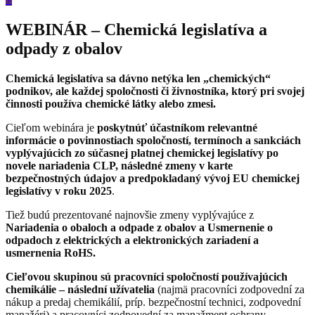
WEBINÁR – Chemická legislatíva a
odpady z obalov
Chemická legislatíva sa dávno netýka len „chemických“
podnikov, ale každej spoločnosti či živnostníka, ktorý pri svojej
činnosti používa chemické látky alebo zmesi.
Cieľom webinára je
poskytnúť účastníkom relevantné
informácie o povinnostiach spoločností, termínoch a sankciách
vyplývajúcich zo súčasnej platnej chemickej legislatívy po
novele nariadenia CLP, následné zmeny v karte
bezpečnostných údajov a predpokladaný vývoj EU chemickej
legislatívy v roku 2025
.
Tiež budú prezentované najnovšie zmeny vyplývajúce z
Nariadenia o obaloch a odpade z obalov a Usmernenie o
odpadoch z elektrických a elektronických zariadení a
usmernenia RoHS.
Cieľovou skupinou sú pracovníci spoločností používajúcich
chemikálie – následní užívatelia
(najmä pracovníci zodpovední za
nákup a predaj chemikálií, príp. bezpečnostní technici, zodpovední
manažéri) a pracovníci zodpovední za manažment ochrany