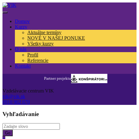
Domov
Kurzy
Aktuálne termíny
NOVÉ V NAŠEJ PONUKE
Všetky kurzy
O nás
Profil
Referencie
Kontakt
Konšpirátori.sk
Vzdelávacie centrum VIK
vik@vik.sk
0910 902 070
Vyhľadávanie
+