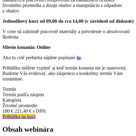
životného prostredia a dizajn obalov a manipuláciu s odpadom
z obalov.
Jednodňový kurz od 09,00 do cca 14,00 (v závislosti od diskusie)
V cene sú zahrnuté pracovné materiály a potvrdenie o absolvovaní
školenia.
Miesto konania:
Online
Ako to celé prebieha nájdete popísané
tu
.
Prihlášku môžete vyplniť aj keď termín konania nie je stanovený.
Budeme Vás evidovať, ako záujemcu a konkrétny termín Vám
oznámime.
Termín
Termín podľa záujmu
Kategória
Životné prostredie
180 €
221,40 € s DPH
Prihláška na kurz
Obsah webinára